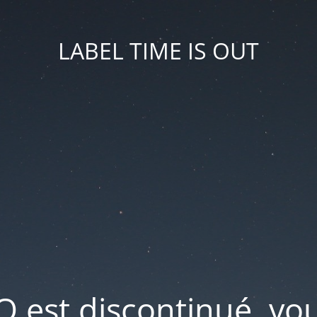
LABEL TIME IS OUT
IO est discontinué, v