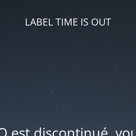
LABEL TIME IS OUT
IO est discontinué, v