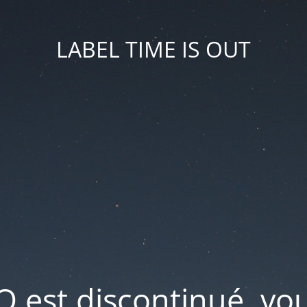
LABEL TIME IS OUT
IO est discontinué, v