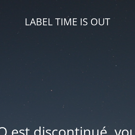
LABEL TIME IS OUT
IO est discontinué, v